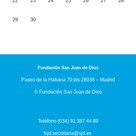
22
23
24
25
26
27
28
Sin eventos, lunes, 29 junio
Sin eventos, martes, 30 junio
29
30
Fundación San Juan de Dios
Paseo de la Habana 70 bis 28036 – Madrid
© Fundación San Juan de Dios
Teléfono (034) 91 387 44 89
fsjd.secretaria@sjd.es