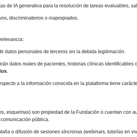
s de IA generativa para la resolución de tareas evaluables, sa
os, discriminatorios o inapropiados.
relevancia:
r datos personales de terceros sin la debida legitimación.
rán datos reales de pacientes, historias clínicas identificable
dos
.
ecto a la información conocida en la plataforma tiene carácter i
nes, esquemas) son propiedad de la Fundación o cuentan con au
 comunicación pública.
alla o difusión de sesiones síncronas (webinars, tutorías en vi