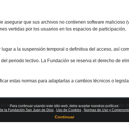
e asegurar que sus archivos no contienen software malicioso (v
es vertidas por los usuarios en los espacios de participación.
lugar a la suspensión temporal o definitiva del acceso, así com
 del periodo lectivo. La Fundación se reserva el derecho de elim
ar estas normas para adaptarlas a cambios técnicos o legislati
r su buen funcionamiento. Podrá obtener una descripción más d
Para continuar usando este sitio web, debe aceptar nuestras políticas:
d de la Fundación San Juan de Dios
Uso de Cookies
Normas de Uso y Compromis
Continuar